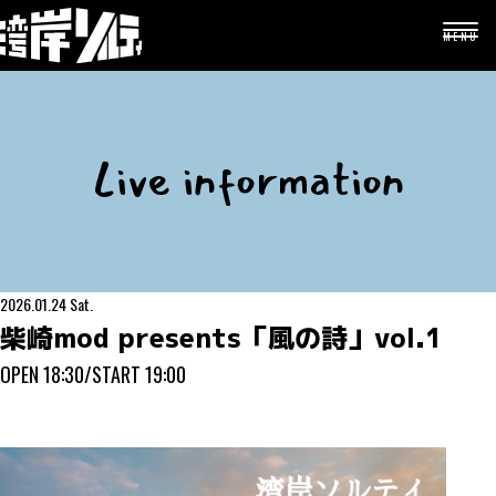
MENU
メ
ニ
ュ
ー
を
Live information
開
閉
2026.01.24 Sat.
柴崎mod presents「風の詩」vol.1
OPEN 18:30/START 19:00